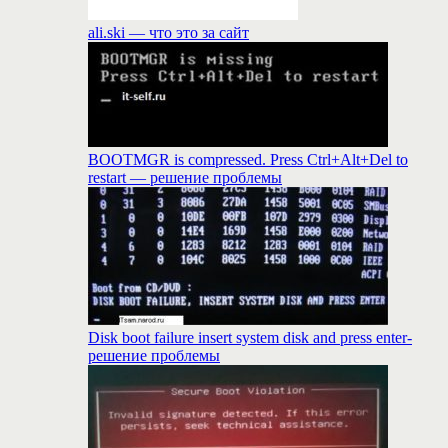
ali.ski — что это за сайт
BOOTMGR is compressed. Press Ctrl+Alt+Del to
restart — решение проблемы
Disk boot failure insert system disk and press enter-
решение проблемы