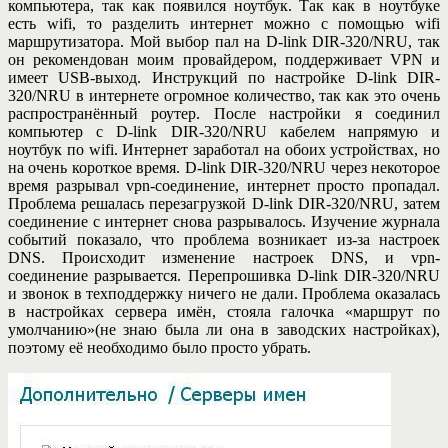
компьютера, так как появился ноутбук. Так как в ноутбуке
есть wifi, то разделить интернет можно с помощью wifi
маршрутизатора. Мой выбор пал на D-link DIR-320/NRU, так
он рекомендован моим провайдером, поддерживает VPN и
имеет USB-выход. Инструкций по настройке D-link DIR-
320/NRU в интернете огромное количество, так как это очень
распространённый роутер. После настройки я соединил
компьютер с D-link DIR-320/NRU кабелем напрямую и
ноутбук по wifi. Интернет заработал на обоих устройствах, но
на очень короткое время. D-link DIR-320/NRU через некоторое
время разрывал vpn-соединение, интернет просто пропадал.
Проблема решалась перезагрузкой D-link DIR-320/NRU, затем
соединение с интернет снова разрывалось. Изучение журнала
событий показало, что проблема возникает из-за настроек
DNS. Происходит изменение настроек DNS, и vpn-
соединение разрывается. Перепрошивка D-link DIR-320/NRU
и звонок в техподдержку ничего не дали. Проблема оказалась
в настройках сервера имён, стояла галочка «маршрут по
умолчанию»(не знаю была ли она в заводских настройках),
поэтому её необходимо было просто убрать.