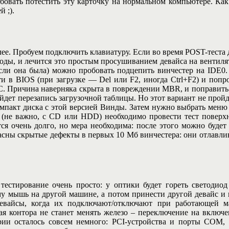
обовать потестить эту карточку на нормальном компьютере. Как
 ;).
ее. Пробуем подключить клавиатуру. Если во время POST-теста 
оды, и лечится это простым просушиванием девайса на вентиля
сли она была) можно пробовать подцепить винчестер на IDE0.
ти в BIOS (при загрузке — Del или F2, иногда Ctrl+F2) и поп
 ОС. Причина наверняка скрыта в повреждении MBR, и поправит
зойдет перезапись загрузочной таблицы. Но этот вариант не прой
компакт диска с этой версией Винды. Затем нужно выбрать меню
(не важно, с CD или HDD) необходимо провести тест поверхно
ся очень долго, но мера необходима: после этого можно будет 
пасны скрытые дефекты в первых 10 Мб винчестера: они отлавлив
стирование очень просто: у оптики будет гореть светодиод
у мышь на другой машине, а потом принести другой девайс и 
девайсы, когда их подключают/отключают при работающей 
ная контора не станет менять железо – переключение на вклю
ории осталось совсем немного: PCI-устройства и порты COM,