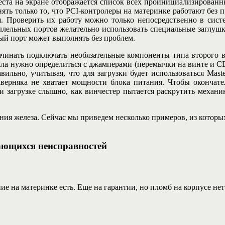
теста на экране отображается список всех проинициализированн
нять только то, что PCI-контролеры на материнке работают без 
я. Проверить их работу можно только непосредственно в сист
ллельных портов желательно использовать специальные заглушки
ный порт может выполнять без проблем.
ачинать подключать необязательные компоненты типа второго 
чала нужно определиться с джамперами (перемычки на винте и C
вильно, учитывая, что для загрузки будет использоваться Mast
аверняка не хватает мощности блока питания. Чтобы окончат
 загрузке слышно, как винчестер пытается раскрутить механику
ния железа. Сейчас мы приведем несколько примеров, из которых
чающихся неисправностей
ние на материнке есть. Еще на гарантии, но пломб на корпусе н