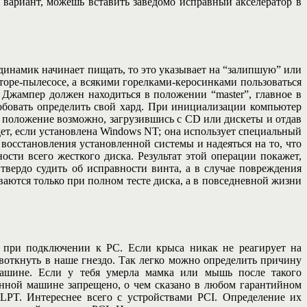
 вариант, можешь вставить заведомо исправный акселератор в
динамик начинает пищать, то это указывает на “залипшую” или
торе-пылесосе, а всякими горелками-керосинками пользоваться
 Джампер должен находиться в положении “master”, главное в
робовать определить свой хард. При инициализации компьютер
ь положение возможно, загрузившись с CD или дискеты и отдав
дет, если установлена Windows NT; она использует специальный
 восстановления установленной системы и надеяться на то, что
сти всего жесткого диска. Результат этой операции покажет,
твердо судить об исправности винта, а в случае повреждения
аются только при полном тесте диска, а в повседневной жизни
 при подключении к PC. Если крыса никак не реагирует на
воткнуть в наше гнездо. Так легко можно определить причину
машине. Если у тебя умерла мамка или мышь после такого
ченной машине запрещено, о чем сказано в любом гарантийном
 LPT. Интереснее всего с устройствами PCI. Определение их