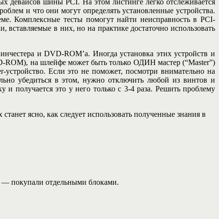
ых девайсов шины PCI. На этом листинге легко отслеживается
проблем и что они могут определять установленные устройства.
еме. Комплексные тесты помогут найти неисправность в PCI-
, вставляемые в них, но на практике достаточно использовать
винчестера и DVD-ROM’a. Иногда установка этих устройств и
D-ROM), на шлейфе может быть только ОДИН мастер (“Master”)
er-устройство. Если это не поможет, посмотри внимательно на
ельно убедиться в этом, нужно отключить любой из винтов и
 и получается это у него только с 3-4 раза. Решить проблему
 станет ясно, как следует использовать полученные знания в
ет — покупали отдельными блоками.