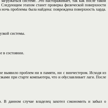
загружаться системе. Это настораживает, так как после такой
й. Следующим этапом станет проверка физической поверхности
а ночь проблемы была найдена: повреждена поверхность харда.
рузкой системы.
е в состоянии.
не выявило проблем ни в памяти, ни с винчестером. Исходя из
зками при старте компьютера, что и обуславливает лаги. После
. В данном случае владелец захотел сэкономить и забыл о