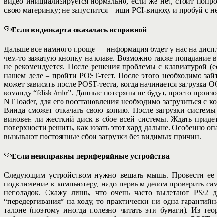
видео инициализируется нормально, если же нет, стоит попр
свою материнку; не запустится – ищи PCI-видюху и пробуй с ней
Если видеокарта оказалась исправной
Дальше все намного проще — информация будет у нас на диспл
чем-то зажатую кнопку на клаве. Возможно также попадание в
не рекомендуется. После решения проблемы с клавиатурой (е
нашем деле – пройти POST-тест. После этого необходимо зай
может зависать после POST-теста, когда начинается загрузка
команду “fdisk /mbr”. Данные потеряны не будут, просто прои
NT loader, для его восстановления необходимо загрузиться с 
Винда сможет откачать свою копию. После загрузки системы 
виновен ли жесткий диск в сбое всей системы. Ждать придет
поверхности решить, как юзать этот хард дальше. Особенно о
вызывают постоянные сбои загрузки без видимых причин.
Если неисправны периферийные устройства
Следующим устройством нужно вешать мышь. Провести ее те
подключение к компьютеру, надо первым делом проверить сам
неполадок. Скажу лишь, что очень часто вылетают PS/2 
“передергивания” на ходу, то практически ни одна гарантий
талоне (поэтому иногда полезно читать эти бумаги). Из те