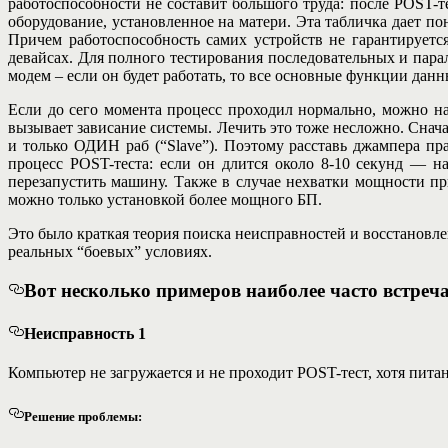
работоспособности не составит большого труда: после POST-
оборудование, установленное на матери. Эта табличка дает по
Причем работоспособность самих устройств не гарантируетс
девайсах. Для полного тестирования последовательных и пара
модем – если он будет работать, то все основные функции дан
Если до сего момента процесс проходил нормально, можно н
вызывает зависание системы. Лечить это тоже несложно. Сна
и только ОДИН раб (“Slave”). Поэтому расставь джампера пра
процесс POST-теста: если он длится около 8-10 секунд — н
перезапустить машину. Также в случае нехватки мощности при
можно только установкой более мощного БП.
Это было краткая теория поиска неисправностей и восстановле
реальных “боевых” условиях.
Вот несколько примеров наиболее часто встре
Неисправность 1
Компьютер не загружается и не проходит POST-тест, хотя пита
Решение проблемы: