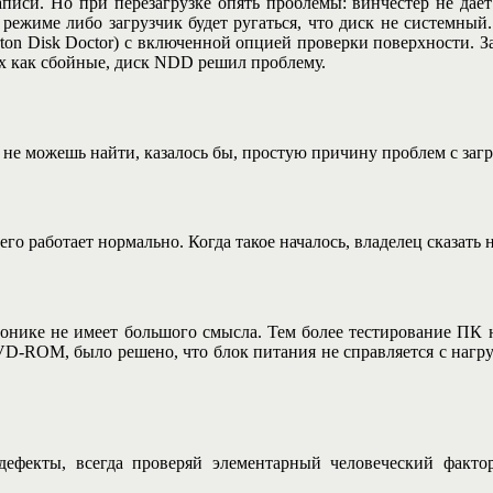
писи. Но при перезагрузке опять проблемы: винчестер не дает 
 режиме либо загрузчик будет ругаться, что диск не системны
on Disk Doctor) с включенной опцией проверки поверхности. З
их как сбойные, диск NDD решил проблему.
ы не можешь найти, казалось бы, простую причину проблем с заг
о работает нормально. Когда такое началось, владелец сказать н
ронике не имеет большого смысла. Тем более тестирование ПК 
 DVD-ROM, было решено, что блок питания не справляется с нагру
ефекты, всегда проверяй элементарный человеческий фактор