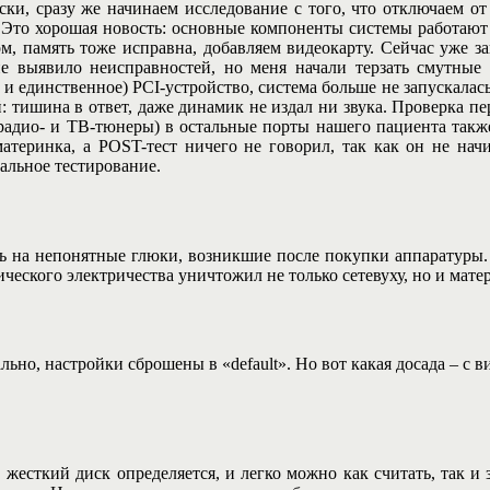
ски, сразу же начинаем исследование с того, что отключаем от
. Это хорошая новость: основные компоненты системы работают
ом, память тоже исправна, добавляем видеокарту. Сейчас уже з
 не выявило неисправностей, но меня начали терзать смутны
, и единственное) PCI-устройство, система больше не запускалас
й: тишина в ответ, даже динамик не издал ни звука. Проверка п
радио- и ТВ-тюнеры) в остальные порты нашего пациента такж
атеринка, а POST-тест ничего не говорил, так как он не нач
тальное тестирование.
ясь на непонятные глюки, возникшие после покупки аппаратуры.
тического электричества уничтожил не только сетевуху, но и мате
но, настройки сброшены в «default». Но вот какая досада – с в
жесткий диск определяется, и легко можно как считать, так и 