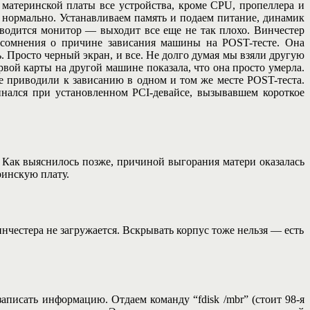
 материнской платы все устройства, кроме CPU, пропеллера и
 нормально. Устанавливаем память и подаем питание, динамик
аводится монитор — выходит все еще не так плохо. Винчестер
е сомнения о причине зависания машины на POST-тесте. Она
ь. Просто черный экран, и все. Не долго думая мы взяли другую
ервой карты на другой машине показала, что она просто умерла.
е приводили к зависанию в одном и том же месте POST-теста.
инался при установленном PCI-девайсе, вызывавшем короткое
 Как выяснилось позже, причиной выгорания матери оказалась
ринскую плату.
инчестера не загружается. Вскрывать корпус тоже нельзя — есть
записать информацию. Отдаем команду “fdisk /mbr” (стоит 98-я