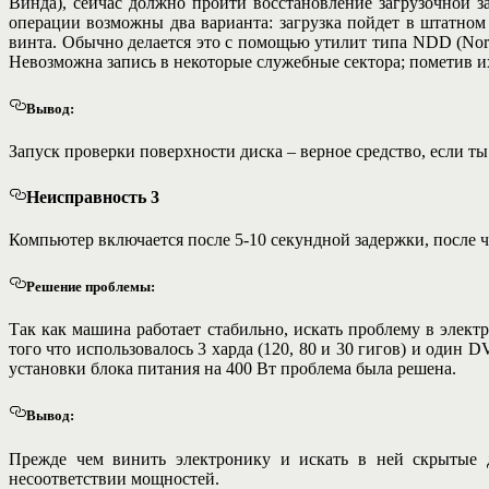
Винда), сейчас должно пройти восстановление загрузочной за
операции возможны два варианта: загрузка пойдет в штатном
винта. Обычно делается это с помощью утилит типа NDD (Nort
Невозможна запись в некоторые служебные сектора; пометив 
Вывод:
Запуск проверки поверхности диска – верное средство, если т
Неисправность 3
Компьютер включается после 5-10 секундной задержки, после чег
Решение проблемы:
Так как машина работает стабильно, искать проблему в элект
того что использовалось 3 харда (120, 80 и 30 гигов) и один
установки блока питания на 400 Вт проблема была решена.
Вывод:
Прежде чем винить электронику и искать в ней скрытые д
несоответствии мощностей.