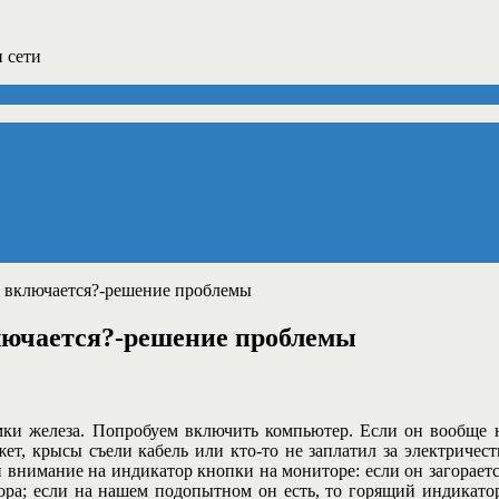
 сети
е включается?-решение проблемы
ключается?-решение проблемы
ки железа. Попробуем включить компьютер. Если он вообще н
жет, крысы съели кабель или кто-то не заплатил за электричес
и внимание на индикатор кнопки на мониторе: если он загораетс
ора; если на нашем подопытном он есть, то горящий индикатор