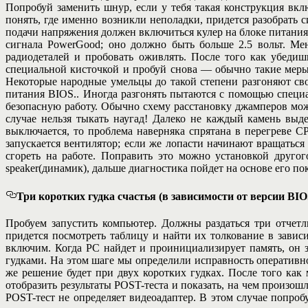
Попробуй заменить шнур, если у тебя такая конструкция вкл
понять, где именно возникли неполадки, придется разобрать 
подачи напряжения должен включиться кулер на блоке питания
сигнала PowerGood; оно должно быть больше 2.5 вольт. Мен
радиодеталей и пробовать оживлять. После того как убедиш
специальной кисточкой и пробуй снова — обычно такие меры 
Некоторые народные умельцы до такой степени разгоняют сво
питания BIOS.. Иногда разгонять пытаются с помощью специ
безопасную работу. Обычно схему расстановку джамперов мож
случае нельзя тыкать наугад! Далеко не каждый камень выд
выключается, то проблема наверняка спрятана в перегреве 
запускается вентилятор; если же лопасти начинают вращаться
сгореть на работе. Поправить это можно установкой друго
speaker(динамик), дальше диагностика пойдет на основе его по
Три коротких гудка счастья (в зависимости от версии BIO
Пробуем запустить компьютер. Должны раздаться три отчет
придется посмотреть таблицу и найти их толкование в завис
включим. Когда PC найдет и проинициализирует память, он з
гудками. На этом шаге мы определили исправность оперативно
же решение будет при двух коротких гудках. После того ка
отобразить результаты POST-теста и показать, на чем произош
POST-тест не определяет видеоадаптер. В этом случае попроб