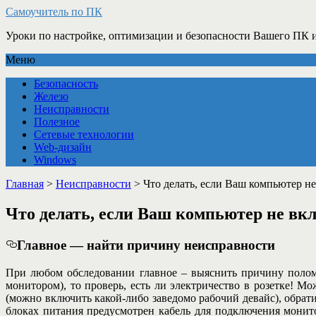
Самоучитель по ПК
Уроки по настройке, оптимизации и безопасности Вашего ПК и
Меню
Безопасность
Железо
Неисправности
Полезное
Сетевые технологии
Web-дизайн
Windows
Главная
>
Неисправности
>
Что делать, если Ваш компьютер н
Что делать, если Ваш компьютер не в
Главное — найти причину неисправности
При любом обследовании главное – выяснить причину полом
монитором), то проверь, есть ли электричество в розетке! Мо
(можно включить какой-либо заведомо рабочий девайс), обрат
блоках питания предусмотрен кабель для подключения монит