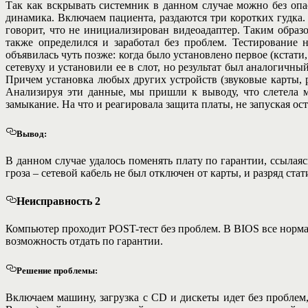
Так как вскрывать системник в данном случае можно без опа
динамика. Включаем пациента, раздаются три коротких гудка
говорит, что не инициализирован видеоадаптер. Таким образ
также определился и заработал без проблем. Тестирование
объявилась чуть позже: когда было установлено первое (кстати
сетевуху и установили ее в слот, но результат был аналогичны
Причем установка любых других устройств (звуковые карты, 
Анализируя эти данные, мы пришли к выводу, что слетела м
замыкание. На что и реагировала защита платы, не запуская ос
Вывод:
В данном случае удалось поменять плату по гарантии, ссыла
гроза – сетевой кабель не был отключен от карты, и разряд ста
Неисправность 2
Компьютер проходит POST-тест без проблем. В BIOS все нормаль
возможность отдать по гарантии.
Решение проблемы:
Включаем машину, загрузка с CD и дискеты идет без проблем, 