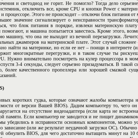
ючения и светодиод не горит. Не помогло? Тогда дело серьезн
системник, отключить все, кроме CPU и кнопки Power с матери
 и процессоре. Этого не происходит – отключи блок питания от
ьшее значение сигнализирует о неисправности трансформатор
ься, что блок питания в порядке, извлеки материнскую плат
помогают, и машина попытается завестись. Кроме этого, возм
ю машину, что она не выходит из вечной перезагрузки. Лечит
альных джамперов на материнской плате. Этот случай сложнее
но найти на материнке, но если ее нет – поищи в интернете (и
ержит многократные перегрузки, и в таком случае ты рискуеш
CPU. Нужно внимательно посмотреть на кулер процессора в мом
 спустя 3-4 секунды, следует серьезно призадуматься. В такой 
го, более качественного пропеллера или хорошей смазкой с
казаний.
S)
ливых коротких гудка, которые означают жалобы компьютера н
имости от версии Вашей BIOS). Дадим компьютеру то, чего он 
аругается на отсутствие видеоадаптера (если карта не встроен
й памяти. Если компьютер не заводится и не пищит динамиком 
к мы убедились в исправности основных компонентов, можно у
ло зависание (или же результат неудачной загрузки ОС). Обычн
уй обнулить BIOS, для чего достаточно вытащить минут на 10 б