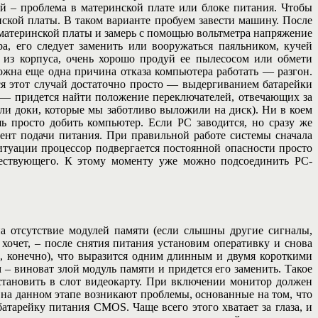
ей – проблема в материнской плате или блоке питания. Чтобы
нской платы. В таком варианте пробуем завести машину. После
 материнской платы и замерь с помощью вольтметра напряжение
а, его следует заменить или вооружаться паяльником, кучей
у из корпуса, очень хорошо продуй ее пылесосом или обмети
ожна еще одна причина отказа компьютера работать — разгон.
ся этот случай достаточно просто — выдергиванием батарейки
 — придется найти положение переключателей, отвечающих за
ли доки, которые мы заботливо выложили на диск). Ни в коем
ь просто добить компьютер. Если PC заводится, но сразу же
ент подачи питания. При правильной работе системы сначала
ситуации процессор подвергается постоянной опасности просто
уществующего. К этому моменту уже можно подсоединить PC-
а отсутствие модулей памяти (если слышны другие сигналы,
хочет, – после снятия питания установим оперативку и снова
а, конечно), что выразится одним длинным и двумя короткими
– виноват злой модуль памяти и придется его заменить. Такое
становить в слот видеокарту. При включении монитор должен
о на данном этапе возникают проблемы, основанные на том, что
атарейку питания CMOS. Чаще всего этого хватает за глаза, и