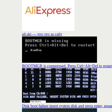
ali.ski — что это за сайт
BOOTMGR is compressed. Press Ctrl+Alt+Del to rest
Disk boot failure insert system disk and press enter- 