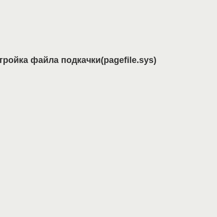
ройка файла подкачки(pagefile.sys)