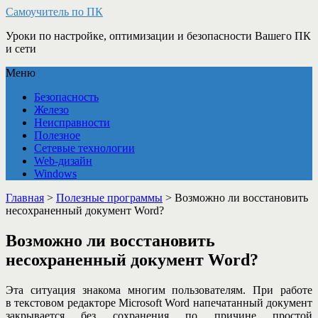
Самоучитель по ПК
Уроки по настройке, оптимизации и безопасности Вашего ПК
и сети
Меню
Безопасность
Железо
Неисправности
Полезное
Сетевые технологии
Web-дизайн
Windows
Главная
>
Полезные программы
>
Возможно ли восстановить
несохраненный документ Word?
Возможно ли восстановить
несохраненный документ Word?
Эта ситуация знакома многим пользователям. При работе
в текстовом редакторе Microsoft Word напечатанный документ
закрывается без сохранения по причине простой