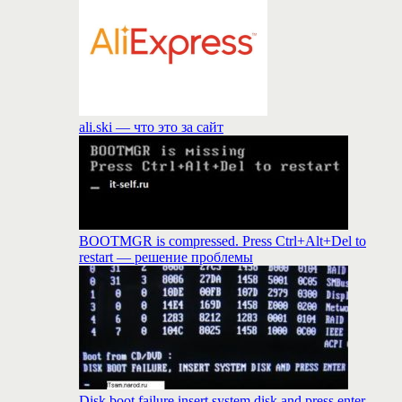
ali.ski — что это за сайт
BOOTMGR is compressed. Press Ctrl+Alt+Del to
restart — решение проблемы
Disk boot failure insert system disk and press enter-