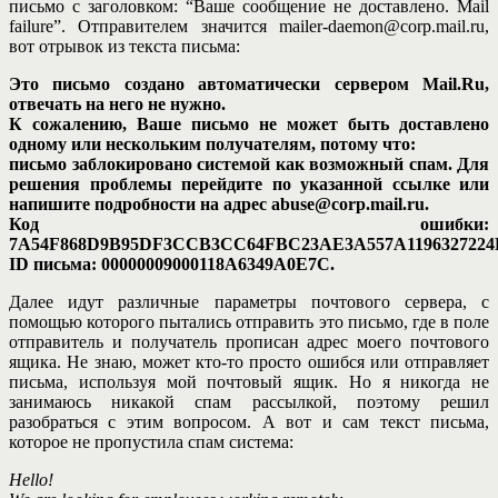
письмо с заголовком: “Ваше сообщение не доставлено. Mail
failure”. Отправителем значится mailer-daemon@corp.mail.ru,
вот отрывок из текста письма:
Это письмо создано автоматически сервером Mail.Ru,
отвечать на него не нужно.
К сожалению, Ваше письмо не может быть доставлено
одному или нескольким получателям, потому что:
письмо заблокировано системой как возможный спам. Для
решения проблемы перейдите по указанной ссылке или
напишите подробности на адрес abuse@corp.mail.ru.
Код ошибки:
7A54F868D9B95DF3CCB3CC64FBC23AE3A557A1196327224B
ID письма: 00000009000118A6349A0E7C.
Далее идут различные параметры почтового сервера, с
помощью которого пытались отправить это письмо, где в поле
отправитель и получатель прописан адрес моего почтового
ящика. Не знаю, может кто-то просто ошибся или отправляет
письма, используя мой почтовый ящик. Но я никогда не
занимаюсь никакой спам рассылкой, поэтому решил
разобраться с этим вопросом. А вот и сам текст письма,
которое не пропустила спам система:
Hello!