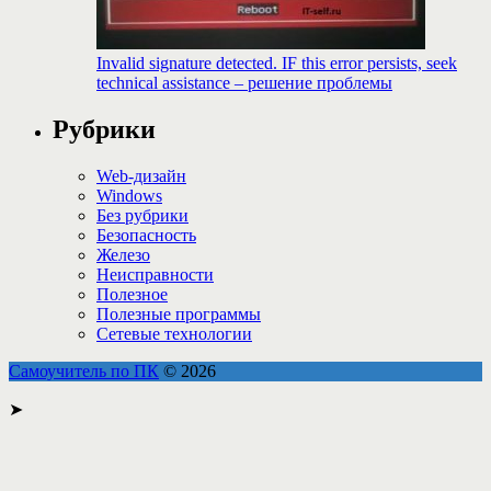
Invalid signature detected. IF this error persists, seek
technical assistance – решение проблемы
Рубрики
Web-дизайн
Windows
Без рубрики
Безопасность
Железо
Неисправности
Полезное
Полезные программы
Сетевые технологии
Самоучитель по ПК
© 2026
➤