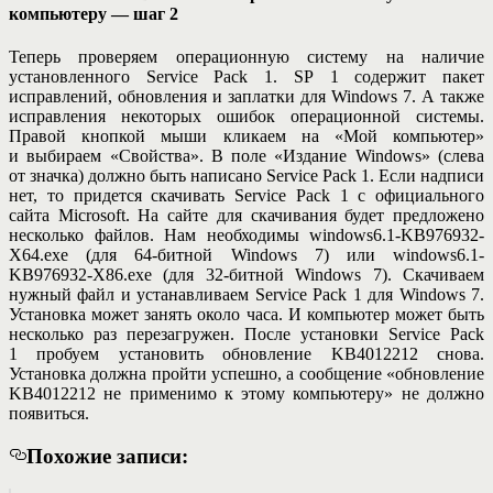
компьютеру — шаг 2
Теперь проверяем операционную систему на наличие
установленного Service Pack 1. SP 1 содержит пакет
исправлений, обновления и заплатки для Windows 7. А также
исправления некоторых ошибок операционной системы.
Правой кнопкой мыши кликаем на «Мой компьютер»
и выбираем «Свойства». В поле «Издание Windows» (слева
от значка) должно быть написано Service Pack 1. Если надписи
нет, то придется скачивать Service Pack 1 с официального
сайта Microsoft. На сайте для скачивания будет предложено
несколько файлов. Нам необходимы windows6.1-KB976932-
X64.exe (для 64-битной Windows 7) или windows6.1-
KB976932-X86.exe (для 32-битной Windows 7). Скачиваем
нужный файл и устанавливаем Service Pack 1 для Windows 7.
Установка может занять около часа. И компьютер может быть
несколько раз перезагружен. После установки Service Pack
1 пробуем установить обновление KB4012212 снова.
Установка должна пройти успешно, а сообщение «обновление
KB4012212 не применимо к этому компьютеру» не должно
появиться.
Похожие записи: