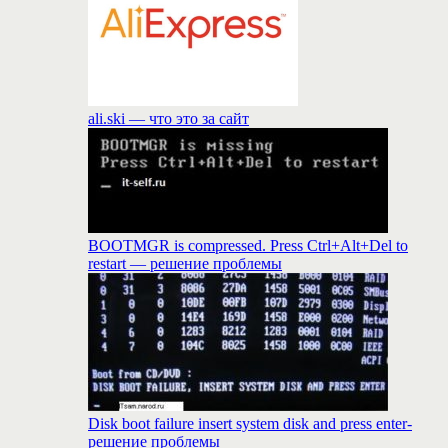
ali.ski — что это за сайт
BOOTMGR is compressed. Press Ctrl+Alt+Del to
restart — решение проблемы
Disk boot failure insert system disk and press enter-
решение проблемы